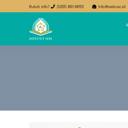
Butuh info?
(0251) 861 6655
Info@sebi.ac.id
P