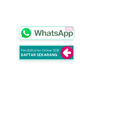
close
close
School of Entrepreuners
Selangkah Lebih Berkarakter