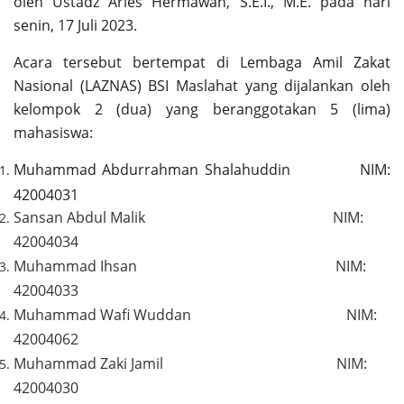
oleh Ustadz Aries Hermawan, S.E.I., M.E. pada hari
senin, 17 Juli 2023.
Acara tersebut bertempat di Lembaga Amil Zakat
Nasional (LAZNAS) BSI Maslahat yang dijalankan oleh
kelompok 2 (dua) yang beranggotakan 5 (lima)
mahasiswa:
Muhammad Abdurrahman Shalahuddin NIM:
42004031
Sansan Abdul Malik
NIM:
42004034
Muhammad Ihsan
NIM:
42004033
Muhammad Wafi Wuddan
NIM:
42004062
Muhammad Zaki Jamil
NIM:
42004030