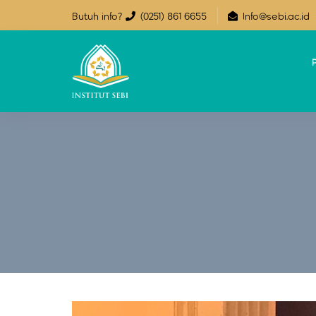
Butuh info?
(0251) 861 6655
Info@sebi.ac.id
P