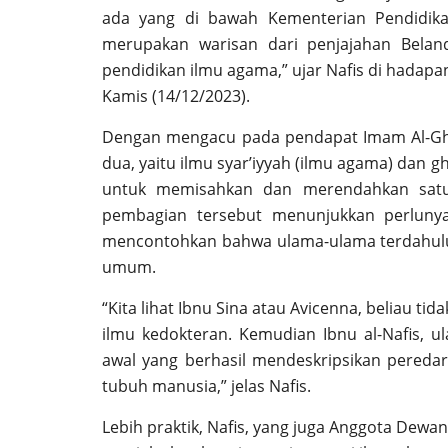
ada yang di bawah Kementerian Pendidikan
merupakan warisan dari penjajahan Belan
pendidikan ilmu agama,” ujar Nafis di hadapa
Kamis (14/12/2023).
Dengan mengacu pada pendapat Imam Al-Ghaz
dua, yaitu ilmu syar’iyyah (ilmu agama) dan g
untuk memisahkan dan merendahkan satu i
pembagian tersebut menunjukkan perluny
mencontohkan bahwa ulama-ulama terdahulu t
umum.
“Kita lihat Ibnu Sina atau Avicenna, beliau tid
ilmu kedokteran. Kemudian Ibnu al-Nafis, u
awal yang berhasil mendeskripsikan pered
tubuh manusia,” jelas Nafis.
Lebih praktik, Nafis, yang juga Anggota Dewa