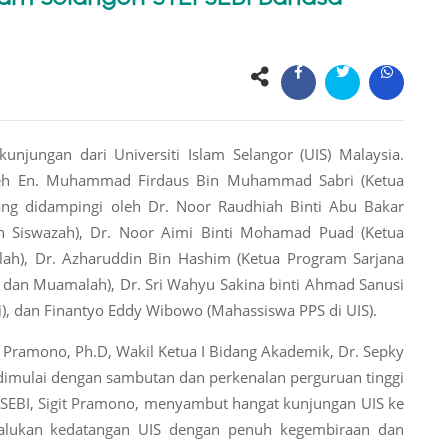
njungan dari Universiti Islam Selangor (UIS) Malaysia.
eh En. Muhammad Firdaus Bin Muhammad Sabri (Ketua
yang didampingi oleh Dr. Noor Raudhiah Binti Abu Bakar
n Siswazah), Dr. Noor Aimi Binti Mohamad Puad (Ketua
ah), Dr. Azharuddin Bin Hashim (Ketua Program Sarjana
dan Muamalah), Dr. Sri Wahyu Sakina binti Ahmad Sanusi
ti), dan Finantyo Eddy Wibowo (Mahassiswa PPS di UIS).
it Pramono, Ph.D, Wakil Ketua I Bidang Akademik, Dr. Sepky
dimulai dengan sambutan dan perkenalan perguruan tinggi
EI SEBI, Sigit Pramono, menyambut hangat kunjungan UIS ke
-alukan kedatangan UIS dengan penuh kegembiraan dan