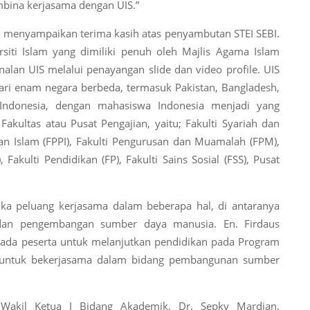
bina kerjasama dengan UIS.”
menyampaikan terima kasih atas penyambutan STEI SEBI.
siti Islam yang dimiliki penuh oleh Majlis Agama Islam
nalan UIS melalui penayangan slide dan video profile. UIS
ari enam negara berbeda, termasuk Pakistan, Bangladesh,
 Indonesia, dengan mahasiswa Indonesia menjadi yang
 Fakultas atau Pusat Pengajian, yaitu; Fakulti Syariah dan
an Islam (FPPI), Fakulti Pengurusan dan Muamalah (FPM),
Fakulti Pendidikan (FP), Fakulti Sains Sosial (FSS), Pusat
a peluang kerjasama dalam beberapa hal, di antaranya
, dan pengembangan sumber daya manusia. En. Firdaus
da peserta untuk melanjutkan pendidikan pada Program
g untuk bekerjasama dalam bidang pembangunan sumber
h Wakil Ketua I Bidang Akademik, Dr. Sepky Mardian,