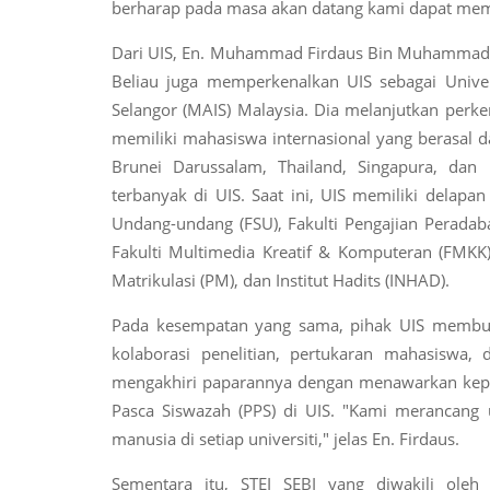
berharap pada masa akan datang kami dapat mem
Dari UIS, En. Muhammad Firdaus Bin Muhammad 
Beliau juga memperkenalkan UIS sebagai Univer
Selangor (MAIS) Malaysia. Dia melanjutkan perke
memiliki mahasiswa internasional yang berasal d
Brunei Darussalam, Thailand, Singapura, dan
terbanyak di UIS. Saat ini, UIS memiliki delapan
Undang-undang (FSU), Fakulti Pengajian Peradab
Fakulti Multimedia Kreatif & Komputeran (FMKK), 
Matrikulasi (PM), dan Institut Hadits (INHAD).
Pada kesempatan yang sama, pihak UIS membuk
kolaborasi penelitian, pertukaran mahasiswa
mengakhiri paparannya dengan menawarkan kepa
Pasca Siswazah (PPS) di UIS. "Kami merancan
manusia di setiap universiti," jelas En. Firdaus.
Sementara itu, STEI SEBI yang diwakili ole