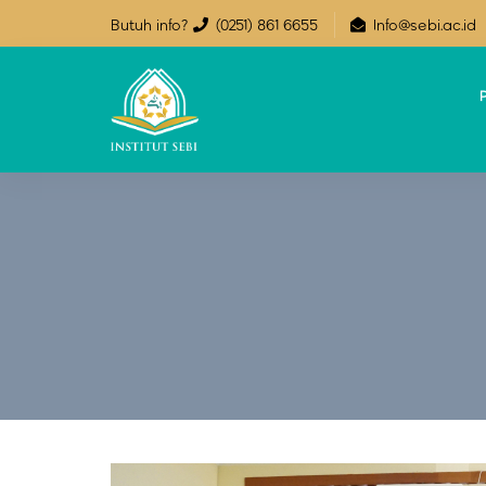
Butuh info?
(0251) 861 6655
Info@sebi.ac.id
P