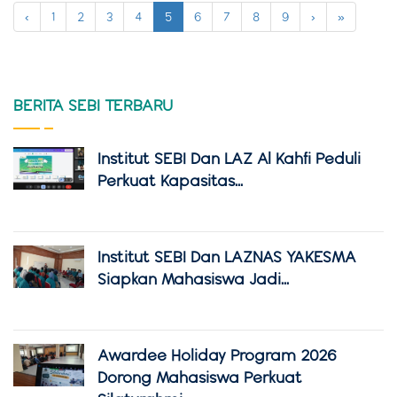
‹
1
2
3
4
5
6
7
8
9
›
»
BERITA SEBI TERBARU
Institut SEBI Dan LAZ Al Kahfi Peduli
Perkuat Kapasitas...
Institut SEBI Dan LAZNAS YAKESMA
Siapkan Mahasiswa Jadi...
Awardee Holiday Program 2026
Dorong Mahasiswa Perkuat