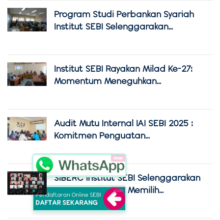
Program Studi Perbankan Syariah
Institut SEBI Selenggarakan...
Institut SEBI Rayakan Milad Ke-27:
Momentum Meneguhkan...
Audit Mutu Internal IAI SEBI 2025 :
Komitmen Penguatan...
close
SIBERC Institut SEBI Selenggarakan
Seminar Strategi Memilih...
close